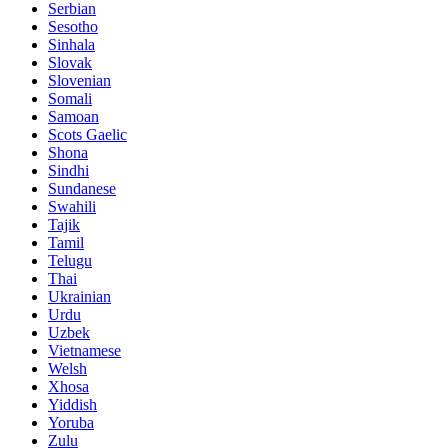
Serbian
Sesotho
Sinhala
Slovak
Slovenian
Somali
Samoan
Scots Gaelic
Shona
Sindhi
Sundanese
Swahili
Tajik
Tamil
Telugu
Thai
Ukrainian
Urdu
Uzbek
Vietnamese
Welsh
Xhosa
Yiddish
Yoruba
Zulu