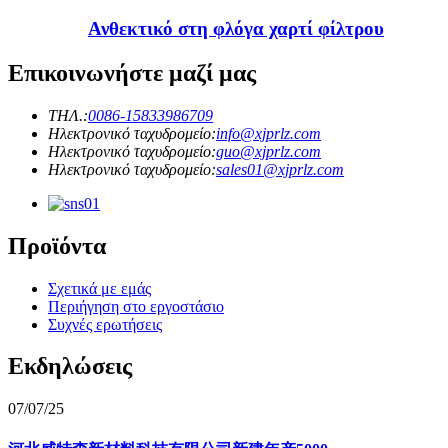
Ανθεκτικό στη φλόγα χαρτί φίλτρου
Επικοινωνήστε μαζί μας
ΤΗΛ.:
0086-15833986709
Ηλεκτρονικό ταχυδρομείο:
info@xjprlz.com
Ηλεκτρονικό ταχυδρομείο:
guo@xjprlz.com
Ηλεκτρονικό ταχυδρομείο:
sales01@xjprlz.com
Προϊόντα
Σχετικά με εμάς
Περιήγηση στο εργοστάσιο
Συχνές ερωτήσεις
Εκδηλώσεις
07/07/25