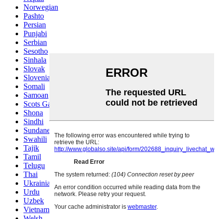
Norwegian
Pashto
Persian
Punjabi
Serbian
Sesotho
Sinhala
Slovak
Slovenian
Somali
Samoan
Scots Gaelic
Shona
Sindhi
Sundanese
Swahili
Tajik
Tamil
Telugu
Thai
Ukrainian
Urdu
Uzbek
Vietnamese
Welsh