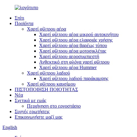
Σπίτι
Προϊόντα
Χαρτί φίλτρου αέρα
Χαρτί φίλτρου αέρα μικρού αυτοκινήτου
Χαρτί φίλτρου αέρα ελαφριάς χρήσης
Χαρτί φίλτρου αέρα βαρέως τύπου
Χαρτί φίλτρου αέρα μοτοσικλέτας
Χαρτί φίλτρου αεροσυμπιεστή
Ανθεκτικό στη φλόγα χαρτί φίλτρου
Χαρτί φίλτρου αέρα Hummer
Χαρτί φίλτρου λαδιού
Χαρτί φίλτρου λαδιού παράκαμψης
Χαρτί φίλτρου καυσίμου
ΠΙΣΤΟΠΟΙΗΣΗ ΠΟΙΟΤΗΤΑΣ
Νέα
Σχετικά με εμάς
Περιήγηση στο εργοστάσιο
Συχνές ερωτήσεις
Επικοινωνήστε μαζί μας
English