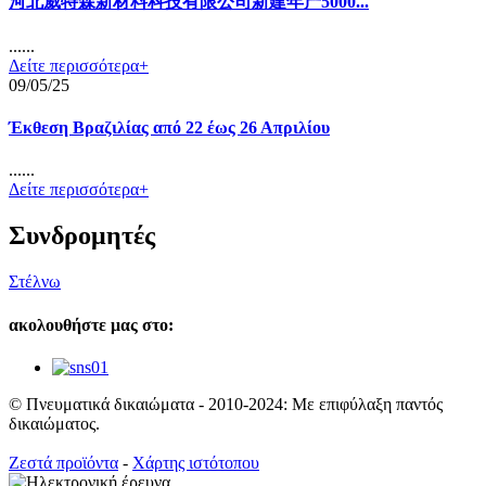
河北威特森新材料科技有限公司新建年产5000...
......
Δείτε περισσότερα+
09/05/25
Έκθεση Βραζιλίας από 22 έως 26 Απριλίου
......
Δείτε περισσότερα+
Συνδρομητές
Στέλνω
ακολουθήστε μας στο:
© Πνευματικά δικαιώματα - 2010-2024: Με επιφύλαξη παντός
δικαιώματος.
Ζεστά προϊόντα
-
Χάρτης ιστότοπου