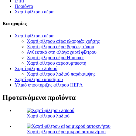
Σπίτι
Προϊόντα
Χαρτί φίλτρου αέρα
Κατηγορίες
Χαρτί φίλτρου αέρα
Χαρτί φίλτρου αέρα ελαφριάς χρήσης
Χαρτί φίλτρου αέρα βαρέως τύπου
Ανθεκτικό στη φλόγα χαρτί φίλτρου
Χαρτί φίλτρου αέρα Hummer
Χαρτί φίλτρου αεροσυμπιεστή
Χαρτί φίλτρου λαδιού
Χαρτί φίλτρου λαδιού παράκαμψης
Χαρτί φίλτρου καυσίμου
Υλικό υποστήριξης φίλτρου HEPA
Προτεινόμενα προϊόντα
Χαρτί φίλτρου λαδιού
Χαρτί φίλτρου αέρα μικρού αυτοκινήτου