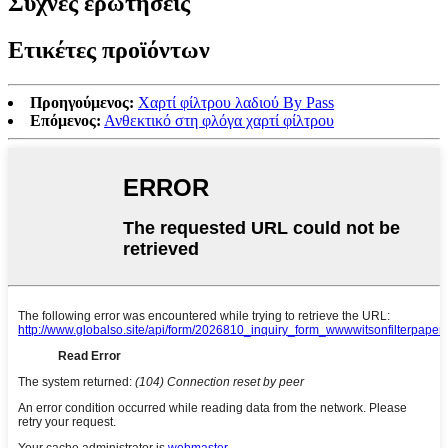
Συχνές ερωτήσεις
Ετικέτες προϊόντων
Προηγούμενος:
Χαρτί φίλτρου λαδιού By Pass
Επόμενος:
Ανθεκτικό στη φλόγα χαρτί φίλτρου