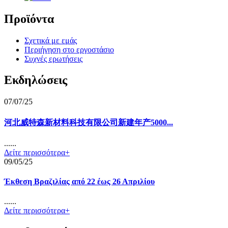
Προϊόντα
Σχετικά με εμάς
Περιήγηση στο εργοστάσιο
Συχνές ερωτήσεις
Εκδηλώσεις
07/07/25
河北威特森新材料科技有限公司新建年产5000...
......
Δείτε περισσότερα+
09/05/25
Έκθεση Βραζιλίας από 22 έως 26 Απριλίου
......
Δείτε περισσότερα+