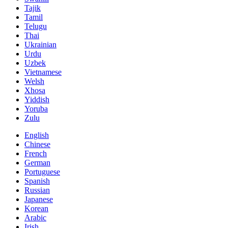
Tajik
Tamil
Telugu
Thai
Ukrainian
Urdu
Uzbek
Vietnamese
Welsh
Xhosa
Yiddish
Yoruba
Zulu
English
Chinese
French
German
Portuguese
Spanish
Russian
Japanese
Korean
Arabic
Irish