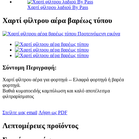
Χαρτί φίλτρου λαδιού By Pass
Χαρτί φίλτρου αέρα βαρέως τύπου
Σύντομη Περιγραφή:
Χαρτί φίλτρου αέρα για φορτηγά -- Ελαφρά φορτηγά ή βαρέα
φορτηγά.
Βαθιά κυματοειδής καμπύλωση και καλό αποτέλεσμα
φιλτραρίσματος
Στείλτε μας email
Λήψη ως PDF
Λεπτομέρειες προϊόντος