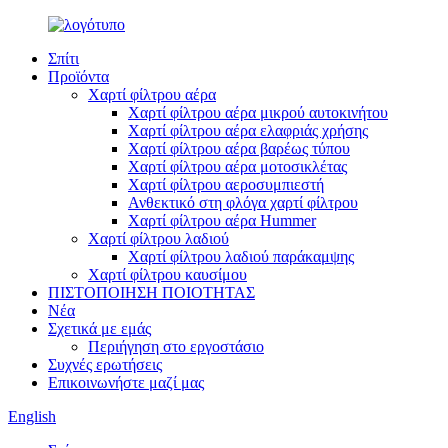
Σπίτι
Προϊόντα
Χαρτί φίλτρου αέρα
Χαρτί φίλτρου αέρα μικρού αυτοκινήτου
Χαρτί φίλτρου αέρα ελαφριάς χρήσης
Χαρτί φίλτρου αέρα βαρέως τύπου
Χαρτί φίλτρου αέρα μοτοσικλέτας
Χαρτί φίλτρου αεροσυμπιεστή
Ανθεκτικό στη φλόγα χαρτί φίλτρου
Χαρτί φίλτρου αέρα Hummer
Χαρτί φίλτρου λαδιού
Χαρτί φίλτρου λαδιού παράκαμψης
Χαρτί φίλτρου καυσίμου
ΠΙΣΤΟΠΟΙΗΣΗ ΠΟΙΟΤΗΤΑΣ
Νέα
Σχετικά με εμάς
Περιήγηση στο εργοστάσιο
Συχνές ερωτήσεις
Επικοινωνήστε μαζί μας
English