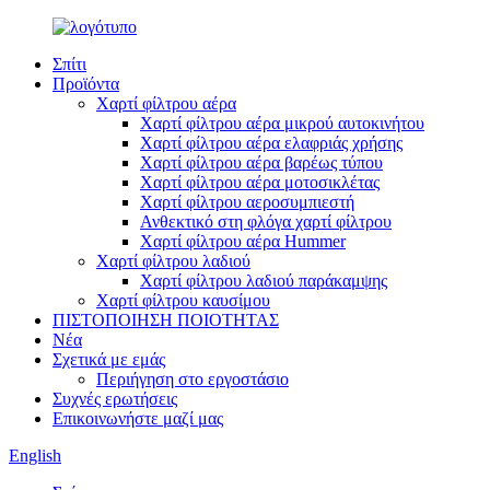
Σπίτι
Προϊόντα
Χαρτί φίλτρου αέρα
Χαρτί φίλτρου αέρα μικρού αυτοκινήτου
Χαρτί φίλτρου αέρα ελαφριάς χρήσης
Χαρτί φίλτρου αέρα βαρέως τύπου
Χαρτί φίλτρου αέρα μοτοσικλέτας
Χαρτί φίλτρου αεροσυμπιεστή
Ανθεκτικό στη φλόγα χαρτί φίλτρου
Χαρτί φίλτρου αέρα Hummer
Χαρτί φίλτρου λαδιού
Χαρτί φίλτρου λαδιού παράκαμψης
Χαρτί φίλτρου καυσίμου
ΠΙΣΤΟΠΟΙΗΣΗ ΠΟΙΟΤΗΤΑΣ
Νέα
Σχετικά με εμάς
Περιήγηση στο εργοστάσιο
Συχνές ερωτήσεις
Επικοινωνήστε μαζί μας
English