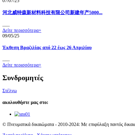
07/07/25
河北威特森新材料科技有限公司新建年产5000...
......
Δείτε περισσότερα+
09/05/25
Έκθεση Βραζιλίας από 22 έως 26 Απριλίου
......
Δείτε περισσότερα+
Συνδρομητές
Στέλνω
ακολουθήστε μας στο:
© Πνευματικά δικαιώματα - 2010-2024: Με επιφύλαξη παντός δικαι