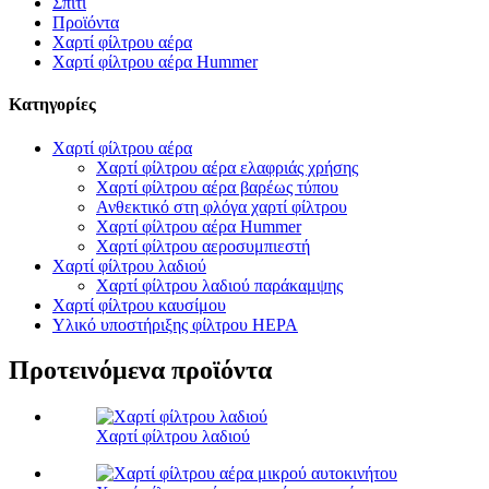
Σπίτι
Προϊόντα
Χαρτί φίλτρου αέρα
Χαρτί φίλτρου αέρα Hummer
Κατηγορίες
Χαρτί φίλτρου αέρα
Χαρτί φίλτρου αέρα ελαφριάς χρήσης
Χαρτί φίλτρου αέρα βαρέως τύπου
Ανθεκτικό στη φλόγα χαρτί φίλτρου
Χαρτί φίλτρου αέρα Hummer
Χαρτί φίλτρου αεροσυμπιεστή
Χαρτί φίλτρου λαδιού
Χαρτί φίλτρου λαδιού παράκαμψης
Χαρτί φίλτρου καυσίμου
Υλικό υποστήριξης φίλτρου HEPA
Προτεινόμενα προϊόντα
Χαρτί φίλτρου λαδιού