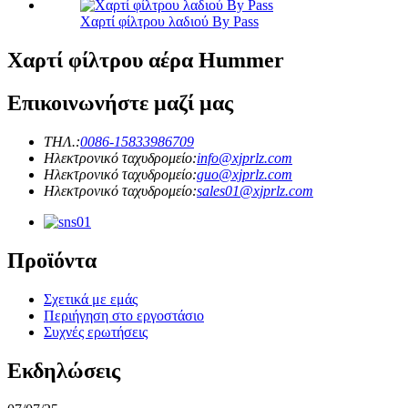
Χαρτί φίλτρου λαδιού By Pass
Χαρτί φίλτρου αέρα Hummer
Επικοινωνήστε μαζί μας
ΤΗΛ.:
0086-15833986709
Ηλεκτρονικό ταχυδρομείο:
info@xjprlz.com
Ηλεκτρονικό ταχυδρομείο:
guo@xjprlz.com
Ηλεκτρονικό ταχυδρομείο:
sales01@xjprlz.com
Προϊόντα
Σχετικά με εμάς
Περιήγηση στο εργοστάσιο
Συχνές ερωτήσεις
Εκδηλώσεις