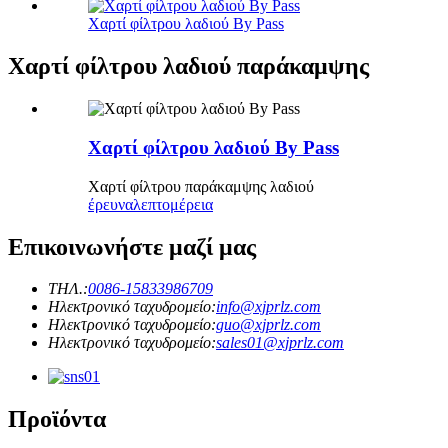
Χαρτί φίλτρου λαδιού By Pass
Χαρτί φίλτρου λαδιού παράκαμψης
Χαρτί φίλτρου λαδιού By Pass
Χαρτί φίλτρου παράκαμψης λαδιού
έρευνα
λεπτομέρεια
Επικοινωνήστε μαζί μας
ΤΗΛ.:
0086-15833986709
Ηλεκτρονικό ταχυδρομείο:
info@xjprlz.com
Ηλεκτρονικό ταχυδρομείο:
guo@xjprlz.com
Ηλεκτρονικό ταχυδρομείο:
sales01@xjprlz.com
Προϊόντα