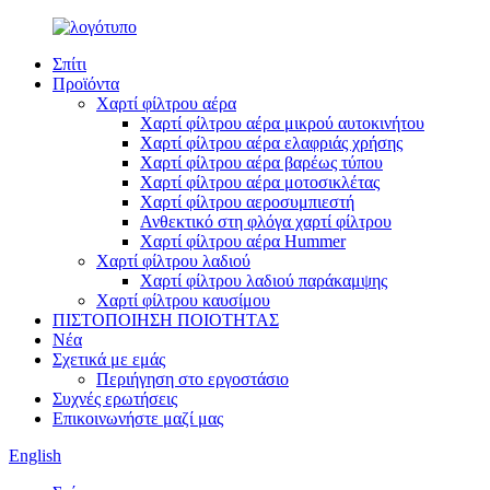
Σπίτι
Προϊόντα
Χαρτί φίλτρου αέρα
Χαρτί φίλτρου αέρα μικρού αυτοκινήτου
Χαρτί φίλτρου αέρα ελαφριάς χρήσης
Χαρτί φίλτρου αέρα βαρέως τύπου
Χαρτί φίλτρου αέρα μοτοσικλέτας
Χαρτί φίλτρου αεροσυμπιεστή
Ανθεκτικό στη φλόγα χαρτί φίλτρου
Χαρτί φίλτρου αέρα Hummer
Χαρτί φίλτρου λαδιού
Χαρτί φίλτρου λαδιού παράκαμψης
Χαρτί φίλτρου καυσίμου
ΠΙΣΤΟΠΟΙΗΣΗ ΠΟΙΟΤΗΤΑΣ
Νέα
Σχετικά με εμάς
Περιήγηση στο εργοστάσιο
Συχνές ερωτήσεις
Επικοινωνήστε μαζί μας
English