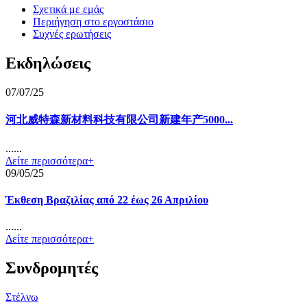
Σχετικά με εμάς
Περιήγηση στο εργοστάσιο
Συχνές ερωτήσεις
Εκδηλώσεις
07/07/25
河北威特森新材料科技有限公司新建年产5000...
......
Δείτε περισσότερα+
09/05/25
Έκθεση Βραζιλίας από 22 έως 26 Απριλίου
......
Δείτε περισσότερα+
Συνδρομητές
Στέλνω