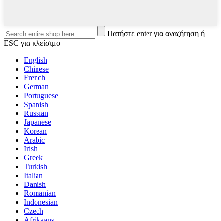
Πατήστε enter για αναζήτηση ή
ESC για κλείσιμο
English
Chinese
French
German
Portuguese
Spanish
Russian
Japanese
Korean
Arabic
Irish
Greek
Turkish
Italian
Danish
Romanian
Indonesian
Czech
Afrikaans