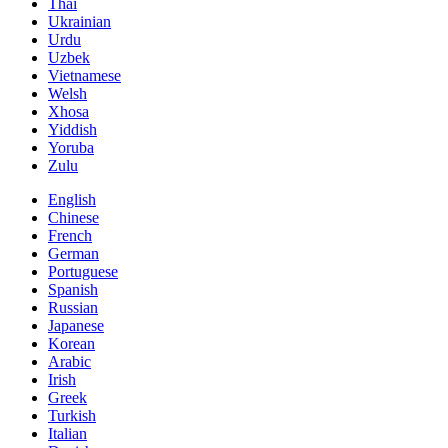
Thai
Ukrainian
Urdu
Uzbek
Vietnamese
Welsh
Xhosa
Yiddish
Yoruba
Zulu
English
Chinese
French
German
Portuguese
Spanish
Russian
Japanese
Korean
Arabic
Irish
Greek
Turkish
Italian