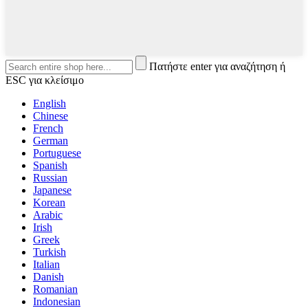
Πατήστε enter για αναζήτηση ή
ESC για κλείσιμο
English
Chinese
French
German
Portuguese
Spanish
Russian
Japanese
Korean
Arabic
Irish
Greek
Turkish
Italian
Danish
Romanian
Indonesian