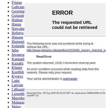
Frisian
Galician
Georgian
Gujarati
Haitian
Hausa
Hawaiian
Hebrew
Hmong
Hungarian
Icelandic
Igbo
Javanese
Kannada
Kazakh
Khmer
Kurdish
Kyrgyz
Latin
Latvian
Lithuanian
Luxembou..
Macedonian
Malagasy
Malay