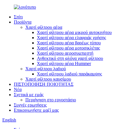
Σπίτι
Προϊόντα
Χαρτί φίλτρου αέρα
Χαρτί φίλτρου αέρα μικρού αυτοκινήτου
Χαρτί φίλτρου αέρα ελαφριάς χρήσης
Χαρτί φίλτρου αέρα βαρέως τύπου
Χαρτί φίλτρου αέρα μοτοσικλέτας
Χαρτί φίλτρου αεροσυμπιεστή
Ανθεκτικό στη φλόγα χαρτί φίλτρου
Χαρτί φίλτρου αέρα Hummer
Χαρτί φίλτρου λαδιού
Χαρτί φίλτρου λαδιού παράκαμψης
Χαρτί φίλτρου καυσίμου
ΠΙΣΤΟΠΟΙΗΣΗ ΠΟΙΟΤΗΤΑΣ
Νέα
Σχετικά με εμάς
Περιήγηση στο εργοστάσιο
Συχνές ερωτήσεις
Επικοινωνήστε μαζί μας
English