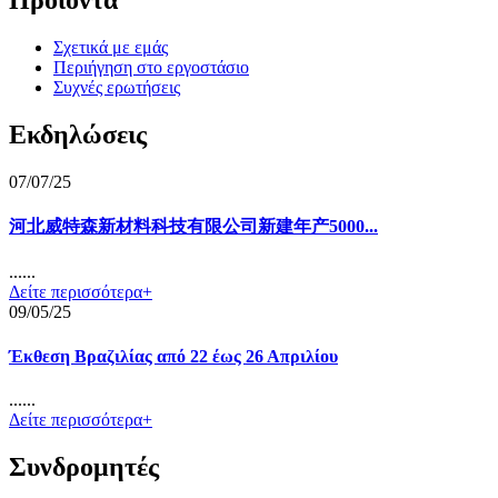
Προϊόντα
Σχετικά με εμάς
Περιήγηση στο εργοστάσιο
Συχνές ερωτήσεις
Εκδηλώσεις
07/07/25
河北威特森新材料科技有限公司新建年产5000...
......
Δείτε περισσότερα+
09/05/25
Έκθεση Βραζιλίας από 22 έως 26 Απριλίου
......
Δείτε περισσότερα+
Συνδρομητές